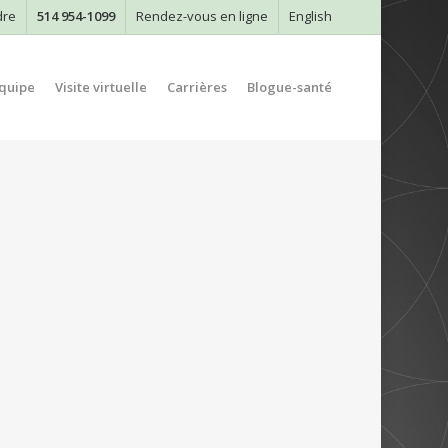
dre
514 954-1099
Rendez-vous en ligne
English
quipe
Visite virtuelle
Carrières
Blogue-santé