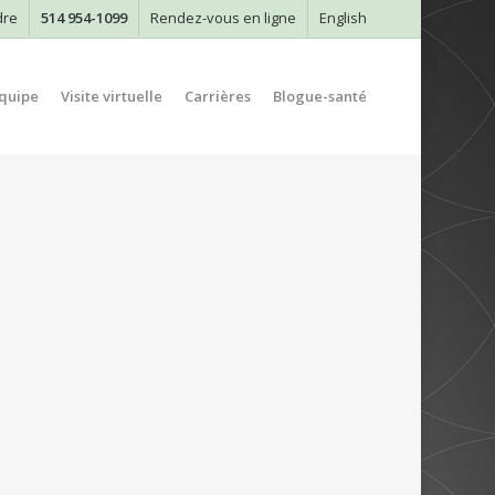
dre
514 954-1099
Rendez-vous en ligne
English
quipe
Visite virtuelle
Carrières
Blogue-santé