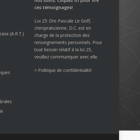
nos soins.
Cliquez ici
pour lire
ces témoignages!
Loi 25: Dre Pascale Le Goff,
chiropraticienne, D.C. est en
ase (A.R.T.)
charge de la protection des
renseignements personnels. Pour
tout besoin relatif à la loi 25,
veuillez communiquer avec elle.
> Politique de confidentialité
iques
brales
le