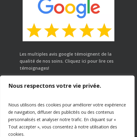
Les multiples avis google témoignent de la
qualité de nos soins.
Cliquez ici
pour lire ces
témoignages!
Loi 25: Dre Pascale Le Goff, chiropraticienne,
Nous respectons votre vie privée.
D.C. est en charge de la protection des
renseignements personnels. Pour tout besoin
relatif à la loi 25, veuillez communiquer avec elle.
Nous utilisons des cookies pour améliorer votre expérience
de navigation, diffuser des publicités ou des contenus
> Politique de confidentialité
personnalisés et analyser notre trafic. En cliquant sur «
Tout accepter », vous consentez à notre utilisation des
cookies.