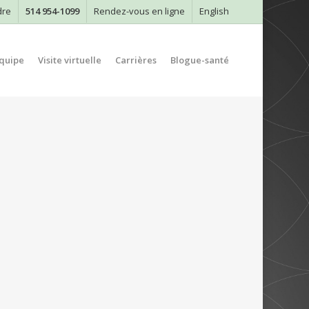
dre
514 954-1099
Rendez-vous en ligne
English
quipe
Visite virtuelle
Carrières
Blogue-santé