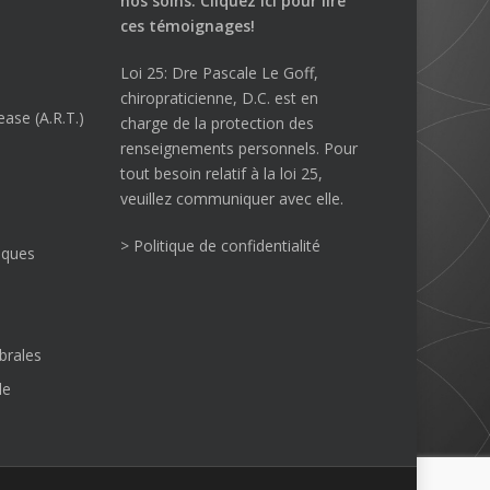
nos soins.
Cliquez ici
pour lire
ces témoignages!
Loi 25: Dre Pascale Le Goff,
chiropraticienne, D.C. est en
ase (A.R.T.)
charge de la protection des
renseignements personnels. Pour
tout besoin relatif à la loi 25,
veuillez communiquer avec elle.
> Politique de confidentialité
iques
brales
le