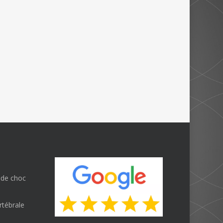
 de choc
rtébrale