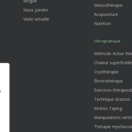
Blogue
Massothérapie
Nous joindre
Acupuncture
Visite virtuelle
Nutrition
Chiropratique
Méthode Active Rele
Chaleur superficielle
Cryothérapie
Électrothérapie
Exercices thérapeut
e
Technique Graston
Kinésio Taping
Manipulations verté
Thérapie myofascia