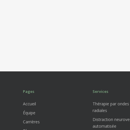
Pages
Services
Accueil
Thérapie par ondes
radiales
Équipe
Distraction neurove
Carrières
automatisée