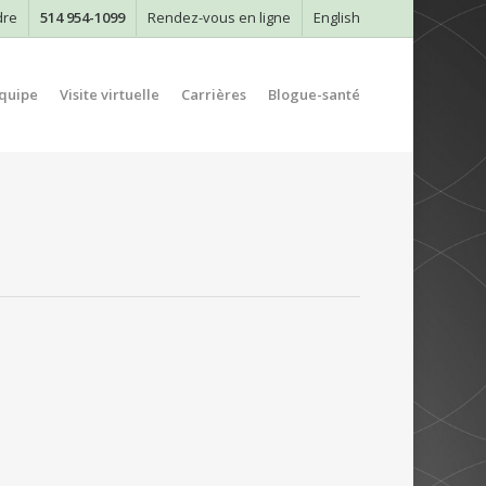
dre
514 954-1099
Rendez-vous en ligne
English
quipe
Visite virtuelle
Carrières
Blogue-santé