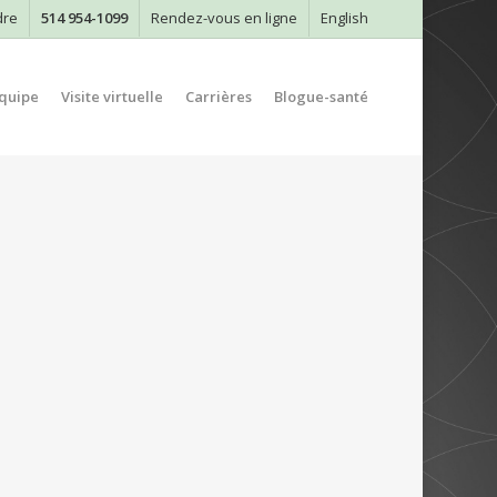
dre
514 954-1099
Rendez-vous en ligne
English
quipe
Visite virtuelle
Carrières
Blogue-santé