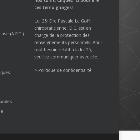
nos soins.
Cliquez ici
pour lire
ces témoignages!
Loi 25: Dre Pascale Le Goff,
chiropraticienne, D.C. est en
ase (A.R.T.)
charge de la protection des
renseignements personnels. Pour
tout besoin relatif à la loi 25,
veuillez communiquer avec elle.
> Politique de confidentialité
iques
brales
le