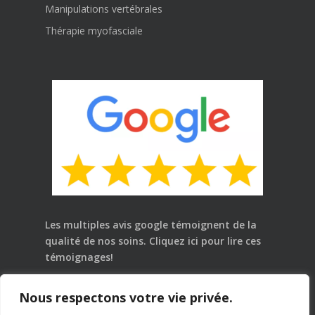
Manipulations vertébrales
Thérapie myofasciale
Les multiples avis google témoignent de la
qualité de nos soins.
Cliquez ici
pour lire ces
témoignages!
Loi 25: Dre Pascale Le Goff, chiropraticienne,
Nous respectons votre vie privée.
D.C. est en charge de la protection des